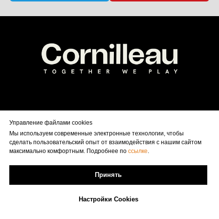
Продажа | Консультация | Сервис
Управление файлами cookies
Официальная продукция Cornilleau в России
Мы используем современные электронные технологии, чтобы
сделать пользовательский опыт от взаимодействия с нашим сайтом
максимально комфортным. Подробнее по
ссылке
.
8 800 500 5046
Принять
info@cornilleau.su
Настройки Cookies
пользовательское соглашение