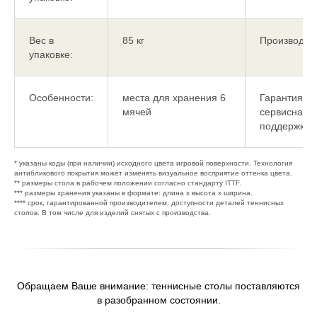
Вес в
85 кг
Производств
упаковке:
Особенности:
места для хранения 6
Гарантия /
мячей
сервисная
поддержка**
* указаны коды (при наличии) исходного цвета игровой поверхности. Технология
антибликового покрытия может изменять визуальное восприятие оттенка цвета.
** размеры стола в рабочем положении согласно стандарту ITTF.
*** размеры хранения указаны в формате: длина х высота х ширина.
**** срок, гарантированной производителем, доступности деталей теннисных
столов. В том числе для изделий снятых с производства.
Обращаем Ваше внимание: теннисные столы поставляются
в разобранном состоянии.