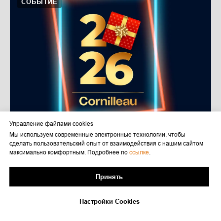
СОБЫТИЕ
Управление файлами cookies
30.12.2025
Мы используем современные электронные технологии, чтобы
сделать пользовательский опыт от взаимодействия с нашим сайтом
С Новым 2026 годом — поздравления от коллектива
максимально комфортным. Подробнее по
ссылке
.
Cornilleau Россия!
Принять
Настройки Cookies
НОВОСТИ