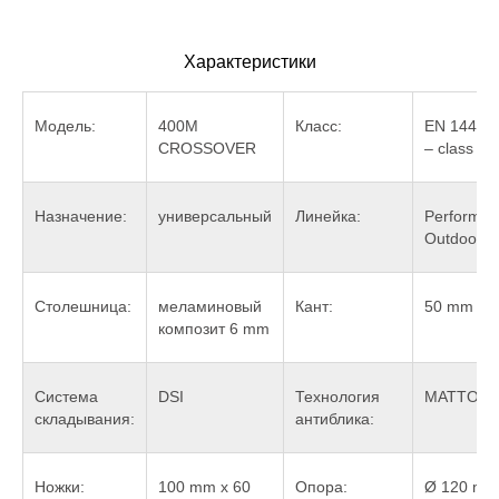
Характеристики
Модель:
400M
Класс:
EN 14468
CROSSOVER
– class C
Назначение:
универсальный
Линейка:
Performa
Outdoor
Столешница:
меламиновый
Кант:
50 mm
композит 6 mm
Система
DSI
Технология
MATTOP
складывания:
антиблика:
Ножки:
100 mm x 60
Опора:
Ø 120 mm