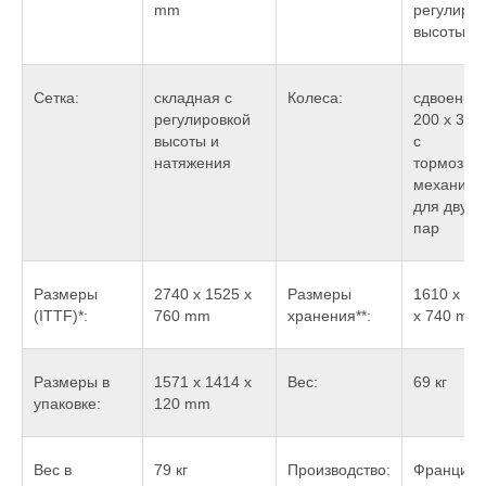
mm
регулиров
высоты
Сетка:
складная с
Колеса:
сдвоенны
регулировкой
200 x 32
высоты и
с
натяжения
тормозны
механизм
для двух
пар
Размеры
2740 x 1525 x
Размеры
1610 x 15
(ITTF)*:
760 mm
хранения**:
x 740 mm
Размеры в
1571 x 1414 x
Вес:
69 кг
упаковке:
120 mm
Вес в
79 кг
Производство:
Франция